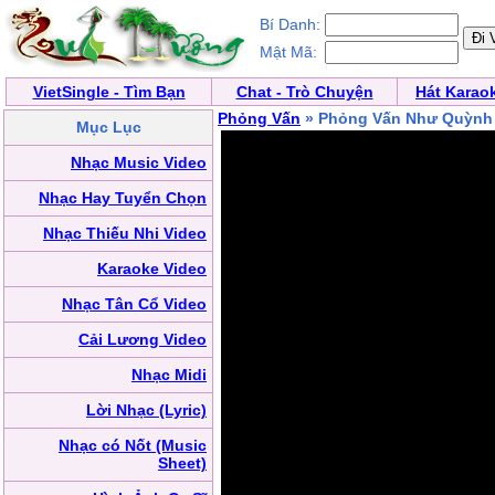
Bí Danh:
Mật Mã:
VietSingle - Tìm Bạn
Chat - Trò Chuyện
Hát Karao
Phỏng Vấn
» Phỏng Vấn Như Quỳnh
Mục Lục
Nhạc Music Video
Nhạc Hay Tuyển Chọn
Nhạc Thiếu Nhi Video
Karaoke Video
Nhạc Tân Cổ Video
Cải Lương Video
Nhạc Midi
Lời Nhạc (Lyric)
Nhạc có Nốt (Music
Sheet)