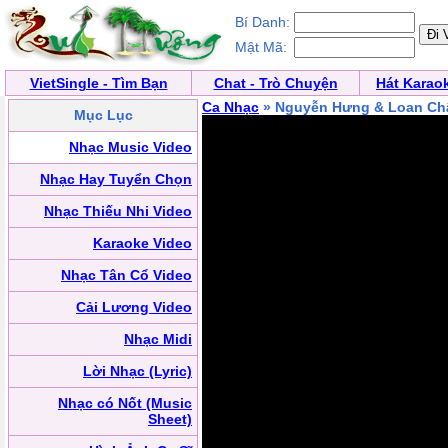
Bí Danh:
Mật Mã:
VietSingle - Tìm Bạn
Chat - Trò Chuyện
Hát Karao
Ca Nhạc
» Nguyễn Hưng & Loan C
Mục Lục
Nhạc Music Video
Nhạc Hay Tuyển Chọn
Nhạc Thiếu Nhi Video
Karaoke Video
Nhạc Tân Cổ Video
Cải Lương Video
Nhạc Midi
Lời Nhạc (Lyric)
Nhạc có Nốt (Music
Sheet)