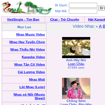
Bí Danh:
Mật Mã:
VietSingle - Tìm Bạn
Chat - Trò Chuyện
Hát Karao
Video Nhạc »
A
Mục Lục
Nhạc Music Video
Nhạc Hay Tuyển Chọn
Nhạc Thiếu Nhi Video
Karaoke Video
Anh Hãy Nói
Loan Châu
Nhạc Tân Cổ Video
47494 xem
Cải Lương Video
Nhạc Midi
Lời Nhạc (Lyric)
Nhạc có Nốt (Music
Sheet)
Chồng Sớm
Loan Châu
,
Bảo Hân