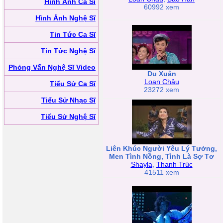
Hình Ảnh Ca Sĩ
60992 xem
Hình Ảnh Nghệ Sĩ
Tin Tức Ca Sĩ
Tin Tức Nghệ Sĩ
Phỏng Vấn Nghệ Sĩ Video
Du Xuân
Loan Châu
Tiểu Sử Ca Sĩ
23272 xem
Tiểu Sử Nhạc Sĩ
Tiểu Sử Nghệ Sĩ
Liên Khúc Người Yêu Lý Tưởng,
Men Tình Nồng, Tình Là Sợ Tơ
Shayla
,
Thanh Trúc
41511 xem