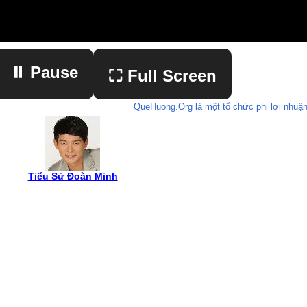
⏸ Pause
⛶ Full Screen
QueHuong.Org là một tổ chức phi lợi nhuận
▶ Play
Tiểu Sử Đoàn Minh