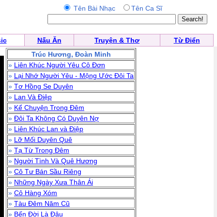
Tên Bài Nhạc
Tên Ca Sĩ
ic
Nấu Ăn
Truyện & Thơ
Từ Điển
Trúc Hương, Đoàn Minh
»
Liên Khúc Người Yêu Cô Đơn
»
Lại Nhớ Người Yêu - Mộng Ước Đôi Ta
»
Tơ Hồng Se Duyên
»
Lan Và Điệp
»
Kể Chuyện Trong Đêm
»
Đôi Ta Không Có Duyên Nợ
»
Liên Khúc Lan và Điệp
»
Lỡ Mối Duyên Quê
»
Tạ Từ Trong Đêm
»
Người Tình Và Quê Hương
»
Cô Tư Bán Sầu Riêng
»
Những Ngày Xưa Thân Ái
»
Cô Hàng Xóm
»
Tàu Đêm Năm Cũ
»
Bến Đời Là Đâu