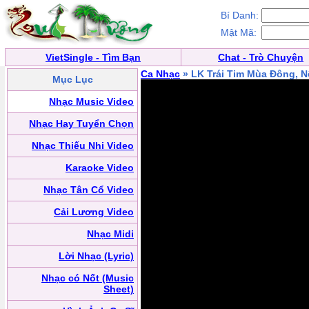
Bí Danh:
Mật Mã:
VietSingle - Tìm Bạn
Chat - Trò Chuyện
Ca Nhạc
» LK Trái Tim Mùa Đông, 
Mục Lục
Nhạc Music Video
Nhạc Hay Tuyển Chọn
Nhạc Thiếu Nhi Video
Karaoke Video
Nhạc Tân Cổ Video
Cải Lương Video
Nhạc Midi
Lời Nhạc (Lyric)
Nhạc có Nốt (Music
Sheet)