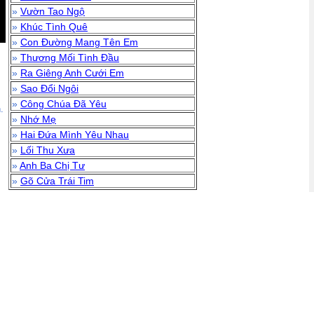
»
Vườn Tao Ngộ
»
Khúc Tình Quê
»
Con Đường Mang Tên Em
»
Thương Mối Tình Đầu
»
Ra Giêng Anh Cưới Em
»
Sao Đổi Ngôi
»
Công Chúa Đã Yêu
.
»
Nhớ Mẹ
»
Hai Đứa Mình Yêu Nhau
»
Lối Thu Xưa
»
Anh Ba Chị Tư
»
Gõ Cửa Trái Tim