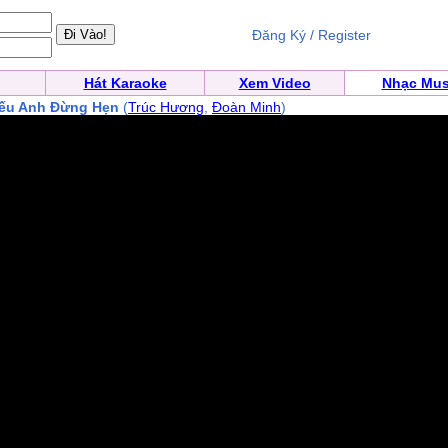
Đăng Ký / Register
Hát Karaoke
Xem Video
Nhạc Mus
Nếu Anh Đừng Hẹn
(
Trúc Hương
,
Đoàn Minh
)