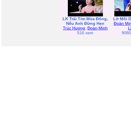
LK Trái Tim Mùa Đông,
Lỡ Mối 
Nếu Anh Đừng Hẹn
Đoàn Mi
Trúc Hương
,
Đoàn Minh
L
516 xem
9080