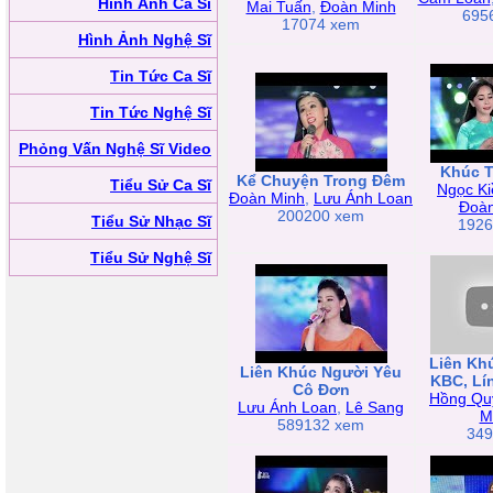
Hình Ảnh Ca Sĩ
Mai Tuấn
,
Đoàn Minh
695
17074 xem
Hình Ảnh Nghệ Sĩ
Tin Tức Ca Sĩ
Tin Tức Nghệ Sĩ
Phỏng Vấn Nghệ Sĩ Video
Khúc T
Kể Chuyện Trong Đêm
Tiểu Sử Ca Sĩ
Ngọc K
Đoàn Minh
,
Lưu Ánh Loan
Đoàn
200200 xem
Tiểu Sử Nhạc Sĩ
1926
Tiểu Sử Nghệ Sĩ
Liên Khú
Liên Khúc Người Yêu
KBC, Lí
Cô Đơn
Hồng Qu
Lưu Ánh Loan
,
Lê Sang
M
589132 xem
349