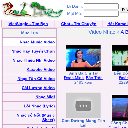
Bí Danh:
Mật Mã:
VietSingle - Tìm Bạn
Chat - Trò Chuyện
Hát Karao
Video Nhạc »
A
Mục Lục
Nhạc Music Video
Nhạc Hay Tuyển Chọn
Nhạc Thiếu Nhi Video
Karaoke Video
Anh Ba Chị Tư
Bến Đờ
Đoàn Minh
,
Bảo Trân
Đoàn
Nhạc Tân Cổ Video
2493 xem
2229
Cải Lương Video
Nhạc Midi
Lời Nhạc (Lyric)
Nhạc có Nốt (Music
Sheet)
Con Đường Mang Tên
Công Ch
Em
Cẩm Loan