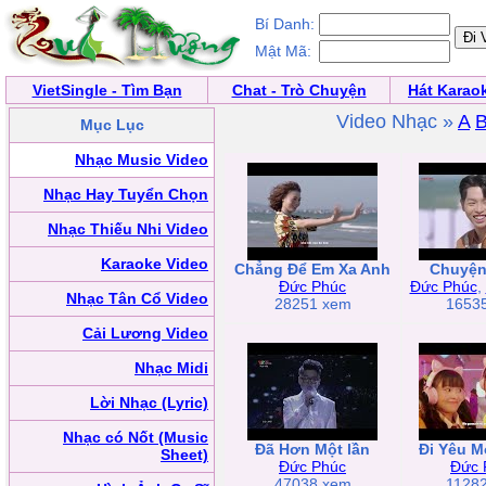
Bí Danh:
Mật Mã:
VietSingle - Tìm Bạn
Chat - Trò Chuyện
Hát Karao
Video Nhạc »
A
Mục Lục
Nhạc Music Video
Nhạc Hay Tuyển Chọn
Nhạc Thiếu Nhi Video
Karaoke Video
Chẳng Để Em Xa Anh
Chuyện
Đức Phúc
Đức Phúc
,
Nhạc Tân Cổ Video
28251 xem
1653
Cải Lương Video
Nhạc Midi
Lời Nhạc (Lyric)
Nhạc có Nốt (Music
Đã Hơn Một lần
Đi Yêu M
Sheet)
Đức Phúc
Đức 
47038 xem
1128