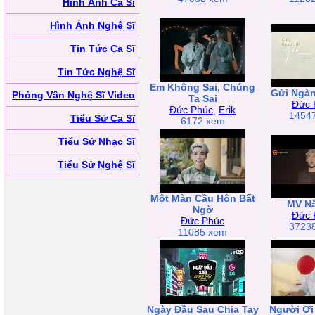
Hình Ảnh Ca Sĩ
Hình Ảnh Nghệ Sĩ
Tin Tức Ca Sĩ
Tin Tức Nghệ Sĩ
Em Không Sai, Chúng
Gửi Ngàn
Phỏng Vấn Nghệ Sĩ Video
Ta Sai
Đức 
Đức Phúc
,
Erik
1454
Tiểu Sử Ca Sĩ
6172 xem
Tiểu Sử Nhạc Sĩ
Tiểu Sử Nghệ Sĩ
Một Màn Cầu Hôn Bất
MV N
Ngờ
Đức 
Đức Phúc
3723
11085 xem
Ngày Đầu Sau Chia Tay
Người Ơi