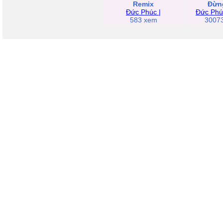
Remix
Đừn
Đức Phúc |
Đức Phú
583 xem
3007