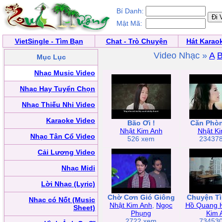
Bí Danh:
Mật Mã:
VietSingle - Tìm Bạn
Chat - Trò Chuyện
Hát Karao
Video Nhạc »
A
Mục Lục
Nhạc Music Video
Nhạc Hay Tuyển Chọn
Nhạc Thiếu Nhi Video
Karaoke Video
Bão Ơi !
Căn Phò
Nhật Kim Anh
Nhật K
Nhạc Tân Cổ Video
526 xem
23437
Cải Lương Video
Nhạc Midi
Lời Nhạc (Lyric)
Chờ Cơn Gió Giông
Chuyện T
Nhạc có Nốt (Music
Nhật Kim Anh
,
Ngọc
Hồ Quang 
Sheet)
Phụng
Kim 
2722 xem
73453