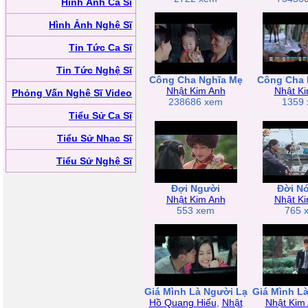
Hình Ảnh Ca Sĩ
Hình Ảnh Nghệ Sĩ
Tin Tức Ca Sĩ
Tin Tức Nghệ Sĩ
Công Cha Nghĩa Mẹ
Công Cha 
Nhật Kim Anh
Nhật K
Phỏng Vấn Nghệ Sĩ Video
238686 xem
1359
Tiểu Sử Ca Sĩ
Tiểu Sử Nhạc Sĩ
Tiểu Sử Nghệ Sĩ
Đợi Người
Đời N
Nhật Kim Anh
Nhật K
553 xem
765 
Giá Mình Là Người Lạ
Giá Mình L
Hồ Quang Hiếu
,
Nhật
Nhật Kim