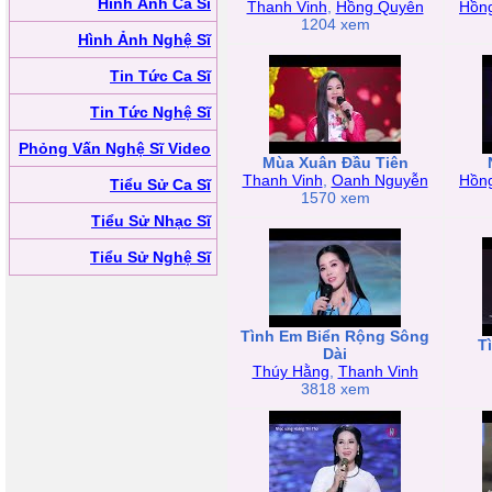
Hình Ảnh Ca Sĩ
Thanh Vinh
,
Hồng Quyên
Hồn
1204 xem
Hình Ảnh Nghệ Sĩ
Tin Tức Ca Sĩ
Tin Tức Nghệ Sĩ
Phỏng Vấn Nghệ Sĩ Video
Mùa Xuân Đầu Tiên
Thanh Vinh
,
Oanh Nguyễn
Hồn
Tiểu Sử Ca Sĩ
1570 xem
Tiểu Sử Nhạc Sĩ
Tiểu Sử Nghệ Sĩ
Tình Em Biển Rộng Sông
T
Dài
Thúy Hằng
,
Thanh Vinh
3818 xem