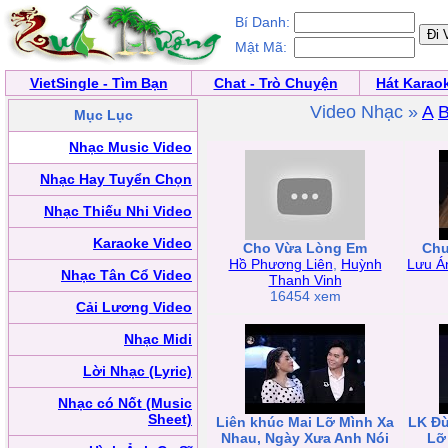
Bí Danh:
Mật Mã:
VietSingle - Tìm Bạn
Chat - Trò Chuyện
Hát Karao
Video Nhạc »
A
Mục Lục
Nhạc Music Video
Nhạc Hay Tuyển Chọn
Nhạc Thiếu Nhi Video
Karaoke Video
Cho Vừa Lòng Em
Chu
Hồ Phương Liên
,
Huỳnh
Lưu Á
Nhạc Tân Cổ Video
Thanh Vinh
16454 xem
Cải Lương Video
Nhạc Midi
Lời Nhạc (Lyric)
Nhạc có Nốt (Music
Sheet)
Liên khúc Mai Lỡ Mình Xa
LK Đừ
Nhau, Ngày Xưa Anh Nói
Lỡ