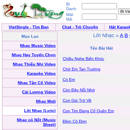
Bí
Danh:
Mật
Mã:
VietSingle - Tìm Bạn
Chat - Trò Chuyện
Hát Karao
Lời Nhạc »
A
B
Mục Lục
Nhạc Music Video
Tên Bài Hát
Nhạc Hay Tuyển Chọn
Chiều Nghe Biển Khóc
Nhạc Thiếu Nhi Video
Chờ Em Tan Trường
Karaoke Video
Có Em
Nhạc Tân Cổ Video
Còn Đây Nỗi Nhớ
Cải Lương Video
Con Gió Trở Về
Nhạc Midi
Lời Nhạc (Lyric)
Con Tim Đang Cố Quên Em
Nhạc có Nốt (Music
Đêm Cô Đơn
Sheet)