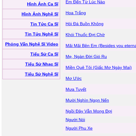
Em Đến Từ Lúc Nào
Hình Ảnh Ca Sĩ
Hoa Trắng
Hình Ảnh Nghệ Sĩ
Hỏi Đá Buồn Không
Tin Tức Ca Sĩ
Tin Tức Nghệ Sĩ
Khói Thuốc Đợi Chờ
Phỏng Vấn Nghệ Sĩ Video
Mãi Mãi Bên Em (Besides you eterna
Tiểu Sử Ca Sĩ
Mẹ, Ngàn Đời Gió Ru
Tiểu Sử Nhạc Sĩ
Miền Quê Tôi (Giấc Mơ Ngày Mai)
Tiểu Sử Nghệ Sĩ
Mơ Ước
Mưa Tuyết
Mười Nghìn Ngọn Nến
Ngồi Đây Vẫn Mong Đợi
Người Nói
Người Phu Xe