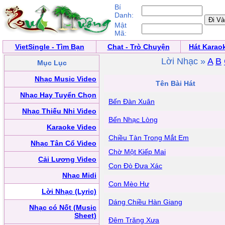
Bí
Danh:
Mật
Mã:
VietSingle - Tìm Bạn
Chat - Trò Chuyện
Hát Karao
Lời Nhạc »
A
B
Mục Lục
Nhạc Music Video
Tên Bài Hát
Nhạc Hay Tuyển Chọn
Bến Đàn Xuân
Nhạc Thiếu Nhi Video
Bến Nhạc Lòng
Karaoke Video
Chiều Tàn Trong Mắt Em
Nhạc Tân Cổ Video
Chờ Một Kiếp Mai
Cải Lương Video
Con Đò Đưa Xác
Nhạc Midi
Con Mèo Hư
Lời Nhạc (Lyric)
Dáng Chiều Hàn Giang
Nhạc có Nốt (Music
Sheet)
Đêm Trăng Xưa