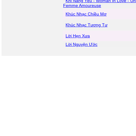
Khi Nàng Yêu - Woman In Love - Un
Femme Amoureuse
Khúc Nhạc Chiều Mơ
Khúc Nhạc Tương Tư
Lời Hẹn Xưa
Lời Nguyện Ước