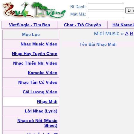
Bí Danh:
Mật Mã:
VietSingle - Tìm Bạn
Chat - Trò Chuyện
Hát Karao
Midi Music »
A
B
Mục Lục
Nhạc Music Video
Tên Bài Nhạc Midi
Nhạc Hay Tuyển Chọn
Nhạc Thiếu Nhi Video
Karaoke Video
Nhạc Tân Cổ Video
Cải Lương Video
Nhạc Midi
Lời Nhạc (Lyric)
Nhạc có Nốt (Music
Sheet)