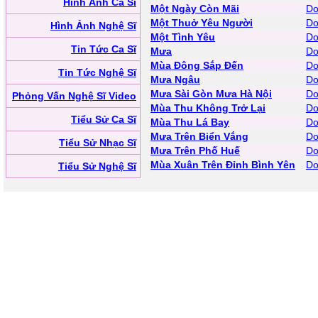
Hình Ảnh Ca Sĩ
Một Ngày Còn Mãi
Do
Một Thuở Yêu Người
Do
Hình Ảnh Nghệ Sĩ
Một Tình Yêu
Do
Tin Tức Ca Sĩ
Mưa
Do
Mùa Đông Sắp Đến
Do
Tin Tức Nghệ Sĩ
Mưa Ngâu
Do
Mưa Sài Gòn Mưa Hà Nội
Do
Phỏng Vấn Nghệ Sĩ Video
Mùa Thu Không Trở Lại
Do
Tiểu Sử Ca Sĩ
Mùa Thu Lá Bay
Do
Mưa Trên Biển Vắng
Do
Tiểu Sử Nhạc Sĩ
Mưa Trên Phố Huế
Do
Mùa Xuân Trên Đỉnh Bình Yên
Do
Tiểu Sử Nghệ Sĩ