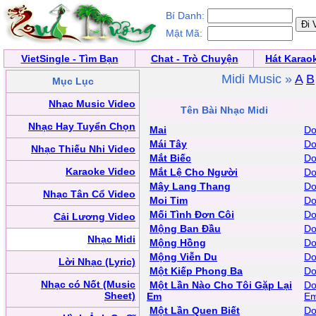
Bí Danh:
Mật Mã:
VietSingle - Tìm Bạn
Chat - Trò Chuyện
Hát Karao
Midi Music »
A
B
Mục Lục
Nhạc Music Video
Tên Bài Nhạc Midi
Nhạc Hay Tuyển Chọn
Mai
Do
Mái Tây
Do
Nhạc Thiếu Nhi Video
Mắt Biếc
Do
Karaoke Video
Mắt Lệ Cho Người
Do
Mây Lang Thang
Do
Nhạc Tân Cổ Video
Moi Tim
Do
Mối Tình Đơn Côi
Do
Cải Lương Video
Mộng Ban Đầu
Do
Nhạc Midi
Mộng Hồng
Do
Mộng Viễn Du
Do
Lời Nhạc (Lyric)
Một Kiếp Phong Ba
Do
Nhạc có Nốt (Music
Một Lần Nào Cho Tôi Gặp Lại
Do
Sheet)
Em
E
Một Lần Quen Biết
Do