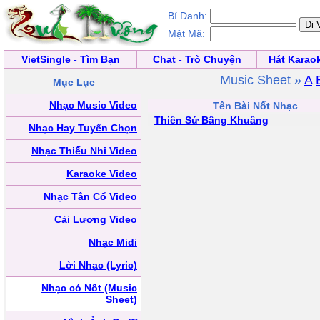
Bí Danh:
Mật Mã:
VietSingle - Tìm Bạn
Chat - Trò Chuyện
Hát Karao
Music Sheet »
A
Mục Lục
Nhạc Music Video
Tên Bài Nốt Nhạc
Thiên Sứ Bâng Khuâng
Nhạc Hay Tuyển Chọn
Nhạc Thiếu Nhi Video
Karaoke Video
Nhạc Tân Cổ Video
Cải Lương Video
Nhạc Midi
Lời Nhạc (Lyric)
Nhạc có Nốt (Music
Sheet)