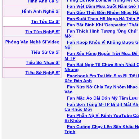
Fung La Hóa Zombie Trong MV Củ
Hình Ảnh Ca Sĩ
Fan Việt Dầm Mưa Suốt Năm Giờ 
Hình Ảnh Nghệ Sĩ
Fan Gào Thét Đón Nhóm Nhạc Hà
Fan Đuổi Theo Hồ Ngọc Hà Trên 
Tin Tức Ca Sĩ
Fan Bất Bình Khi 'Despacito' Thất
Fan Thích Hình Tượng 'Ông Chú'
Tin Tức Nghệ Sĩ
Mới
Phỏng Vấn Nghệ Sĩ Video
Fan Kpop Khóc Vì Không Được G
Nội
Tiểu Sử Ca Sĩ
Fan Xếp Hàng Ngoài Trời Mưa Đ
M-TP
Tiểu Sử Nhạc Sĩ
Fan Bất Ngờ Tổ Chức Sinh Nhật 
Nhung
Tiểu Sử Nghệ Sĩ
Facebook Em Trai Mr. Siro Bị 'Dộ
Xéo Đàn Anh
Fan Nức Nở Chia Tay Nhóm Nhạc
Vân
Fan Mặc Áo Dài Đón Mỹ Tâm Lưu 
Fan Sơn Tùng M-TP Bị Bịt Mắt Kh
Ca Khúc Mới
Fan Phẫn Nộ Vì Kênh YouTube Củ
Bị Khóa
Fan Cuồng Chạy Lên Sân Khấu N
Trịnh