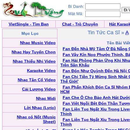
Bí Danh:
Mật Mã:
VietSingle - Tìm Bạn
Chat - Trò Chuyện
Hát Karao
Tin Tức Ca Sĩ »
A
Mục Lục
Nhạc Music Video
Tên Bài Viế
Fan Đến Nhà Mỹ Tâm Ở Đà Nẵng 
Nhạc Hay Tuyển Chọn
Fan Vây Kín Noo Phước Thịnh, B
Fan Hải Phòng Phản Ứng Khi Nh
Nhạc Thiếu Nhi Video
Trên Sân Khấu
Karaoke Video
Fan Đón Như Quỳnh Đến Hà Nội 
Fan Chi Tiền Tỷ Mừng Sinh Nhật C
Nhạc Tân Cổ Video
Thế Giới'
Fan Phấn Khích Đón Ca Sĩ Nhóm 
Cải Lương Video
HCM
Fan Che Ô Cho Bảo Anh Hát Dưới
Nhạc Midi
Fan Việt Ngồi Bệt Đón Thần Tượ
Lời Nhạc (Lyric)
Fan Liên Tục Ngất Xỉu Trong Li
Thịnh
Nhạc có Nốt (Music
Fan Liên Tục Ngất Xỉu Trong Li
Sheet)
Thịnh