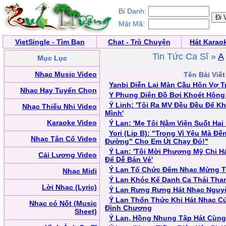
Bí Danh:
Mật Mã:
VietSingle - Tìm Bạn
Chat - Trò Chuyện
Hát Karao
Tin Tức Ca Sĩ »
A
Mục Lục
Nhạc Music Video
Tên Bài Viết
Yanbi Diễn Lại Màn Cầu Hôn Vợ 
Nhạc Hay Tuyển Chọn
Y Phụng Diện Đồ Bơi Khoét Hôn
Ý Linh: 'Tôi Ra MV Đều Đều Để 
Nhạc Thiếu Nhi Video
Mình'
Karaoke Video
Ý Lan: 'Mẹ Tôi Nằm Viện Suốt Hai
Yori (Lip B): "Trong Vì Yêu Mà Đế
Nhạc Tân Cổ Video
Đường" Cho Em Út Chạy Đó!"
Ý Lan: 'Tôi Mời Phương Mỹ Chi 
Cải Lương Video
Để Dễ Bán Vé'
Ý Lan Tổ Chức Đêm Nhạc Mừng T
Nhạc Midi
Ý Lan Khóc Kể Danh Ca Thái Tha
Lời Nhạc (Lyric)
Ý Lan Rưng Rưng Hát Nhạc Nguy
Ý Lan Thổn Thức Khi Hát Nhạc C
Nhạc có Nốt (Music
Đình Chương
Sheet)
Ý Lan, Hồng Nhung Tập Hát Cùng