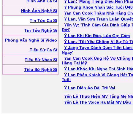
Hình Ảnh Ca Sĩ
Ý Lan: 'Mang Tiếng Điệu Nên Phả
Y Phụng Khoe Nhan Sắc Tuổi U40
Hình Ảnh Nghệ Sĩ
Yan Can Cook Thăm Nhà Hàng Ch
Ý Lan, Vân Sơn Tranh Luận Quyết 
Tin Tức Ca Sĩ
Yến Vy: 'Tình Cảm Gia Đình Giúp 
Đời'
Tin Tức Nghệ Sĩ
Ý Lan Khi Kín Đáo, Lúc Gợi Cảm
Phỏng Vấn Nghệ Sĩ Video
Ý Lan: 'Tôi Yêu Chồng Vì Sự Tử T
Y Jang Tuyn Dành Dụm Tiền Làm 
Tiểu Sử Ca Sĩ
Ngày'
Yan Can Cook Ủng Hộ Vợ Chồng 
Tiểu Sử Nhạc Sĩ
Hàng Tại Mỹ
Ý Lan Khóc Khi Nghe Thí Sinh Há
Tiểu Sử Nghệ Sĩ
Ý Lan Phấn Khích Vì Giọng Hát Tr
Tuổi
Ý Lan Diện Áo Dài Trễ Vai
Yến Lê Thực Hiện MV Tặng Mẹ Nh
Yến Lê The Voice Ra Mắt MV Đầu 