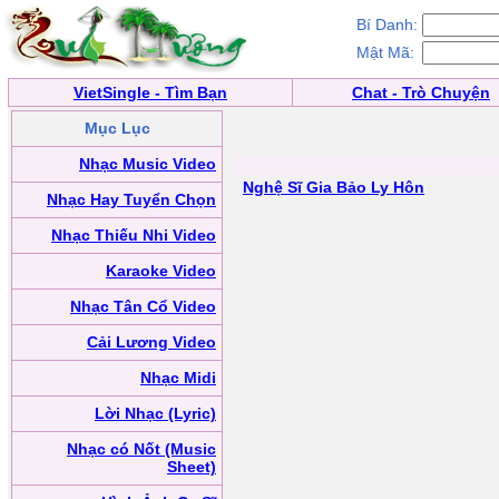
Bí Danh:
Mật Mã:
VietSingle - Tìm Bạn
Chat - Trò Chuyện
Mục Lục
Nhạc Music Video
Nghệ Sĩ Gia Bảo Ly Hôn
Nhạc Hay Tuyển Chọn
Nhạc Thiếu Nhi Video
Karaoke Video
Nhạc Tân Cổ Video
Cải Lương Video
Nhạc Midi
Lời Nhạc (Lyric)
Nhạc có Nốt (Music
Sheet)