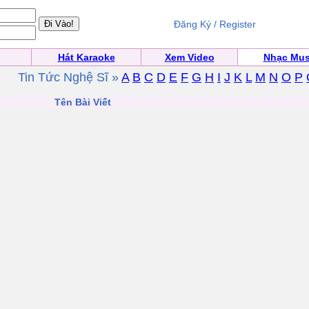
Đăng Ký / Register
Hát Karaoke
Xem Video
Nhạc Mus
Tin Tức Nghệ Sĩ »
A
B
C
D
E
F
G
H
I
J
K
L
M
N
O
P
Tên Bài Viết