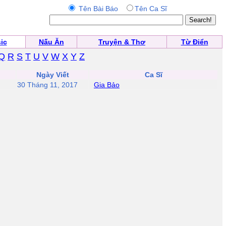
Tên Bài Báo
Tên Ca Sĩ
ic
Nấu Ăn
Truyện & Thơ
Từ Điển
Q
R
S
T
U
V
W
X
Y
Z
Ngày Viết
Ca Sĩ
30 Tháng 11, 2017
Gia Bảo