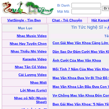
Bí Danh:
Mật Mã:
VietSingle - Tìm Bạn
Chat - Trò Chuyện
Hát Karao
Tin Tức Nghệ Sĩ »
Mục Lục
Nhạc Music Video
Tê
Con Gái Mạc Văn Khoa Càng Lớn
Nhạc Hay Tuyển Chọn
Nhạc Thiếu Nhi Video
Dàn Sao Dự Đám Cưới Mạc Văn K
Karaoke Video
Ảnh Cưới Của Mạc Văn Khoa
Nhạc Tân Cổ Video
Mối Tình 7 Năm Của Mạc Văn Kho
Cải Lương Video
Mạc Văn Khoa Đưa Vợ Đi Thử Đồ
Nhạc Midi
Mạc Văn Khoa Lần Đầu Đưa Con 
Lời Nhạc (Lyric)
Vợ Chồng Mạc Văn Khoa Đón Con
Nhạc có Nốt (Music
Sheet)
Bạn Gái Mạc Văn Khoa: '5 Năm Yê