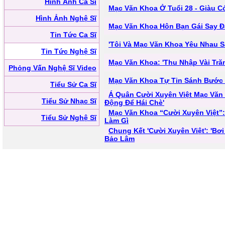
Hình Ảnh Ca Sĩ
Mạc Văn Khoa Ở Tuổi 28 - Giàu C
Hình Ảnh Nghệ Sĩ
Mạc Văn Khoa Hôn Bạn Gái Say 
Tin Tức Ca Sĩ
'Tôi Và Mạc Văn Khoa Yêu Nhau 
Tin Tức Nghệ Sĩ
Mạc Văn Khoa: 'Thu Nhập Vài Tră
Phỏng Vấn Nghệ Sĩ Video
Mạc Văn Khoa Tự Tin Sánh Bước
Tiểu Sử Ca Sĩ
Á Quân Cười Xuyên Việt Mạc Văn 
Tiểu Sử Nhạc Sĩ
Động Để Hái Chè'
Mạc Văn Khoa “Cười Xuyên Việt”:
Tiểu Sử Nghệ Sĩ
Làm Gì
Chung Kết 'Cười Xuyên Việt': 'Bơ
Bảo Lâm