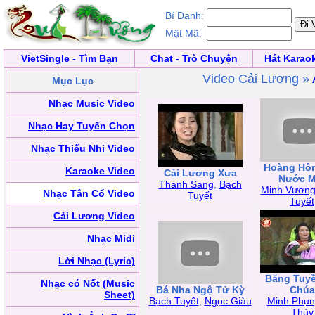
Bí Danh:
Mật Mã:
VietSingle - Tìm Bạn
Chat - Trò Chuyện
Hát Karao
Video Cải Lương »
Mục Lục
Nhạc Music Video
Nhạc Hay Tuyển Chọn
Nhạc Thiếu Nhi Video
Hoàng Hô
Karaoke Video
Cải Lương Xưa
Nước M
Thanh Sang
,
Bạch
Minh Vươn
Nhạc Tân Cổ Video
Tuyết
Tuyết
Cải Lương Video
Nhạc Midi
Lời Nhạc (Lyric)
Băng Tuy
Nhạc có Nốt (Music
Bá Nha Ngộ Tử Kỳ
Chúa
Sheet)
Bạch Tuyết
,
Ngọc Giàu
Minh Phụn
Thủy