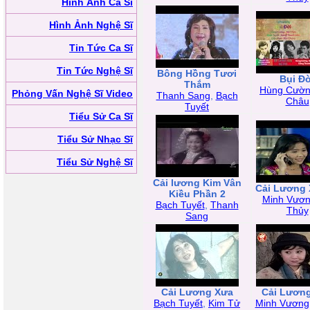
Hình Ảnh Ca Sĩ
Hình Ảnh Nghệ Sĩ
Tin Tức Ca Sĩ
Tin Tức Nghệ Sĩ
Bông Hồng Tươi
Bụi Đờ
Thắm
Hùng Cườ
Phỏng Vấn Nghệ Sĩ Video
Thanh Sang
,
Bạch
Châu
Tuyết
Tiểu Sử Ca Sĩ
Tiểu Sử Nhạc Sĩ
Tiểu Sử Nghệ Sĩ
Cải lương Kim Vân
Cải Lương 
Kiều Phần 2
Minh Vươ
Bạch Tuyết
,
Thanh
Thủy
Sang
Cải Lương Xưa
Cải Lươn
Bạch Tuyết
,
Kim Tử
Minh Vương