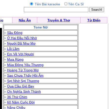
Tên Bài karaoke
Tên Ca Sĩ
ic
Nấu Ăn
Truyện & Thơ
Từ Điển
Tone Nữ
»
Sầu Đông
»
Ở Hai Đầu Nỗi Nhớ
»
Người Đã Như Mơ
»
Lỗi Lầm
»
Em Về Với Người
»
Mưa Rừng
»
Mùa Đông Yêu Thương
»
Hoàng Tử Trong Mơ
»
Sao Chưa Thấy Hồi Âm
»
Sợi Nhớ Sợi Thương
»
Qua Cầu Gió Bay
»
Ơn Nghĩa Sinh Thành
»
36 Thứ Chim
»
60 Năm Cuộc Đời
»
Nắng Chiều