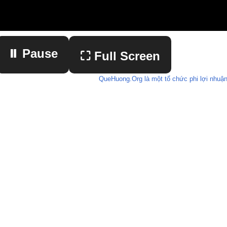
⏸ Pause
⛶ Full Screen
QueHuong.Org là một tổ chức phi lợi nhuận
▶ Play