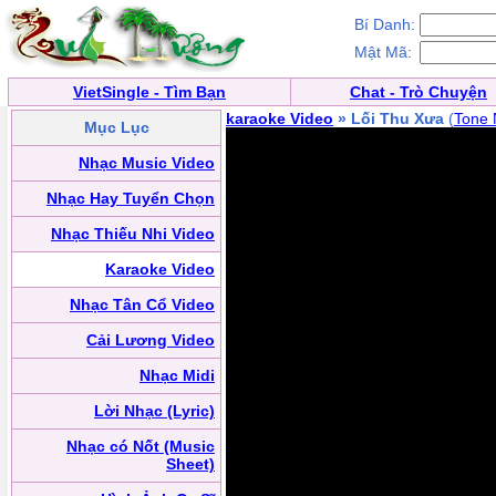
Bí Danh:
Mật Mã:
VietSingle - Tìm Bạn
Chat - Trò Chuyện
karaoke Video
» Lối Thu Xưa
(
Tone
Mục Lục
Nhạc Music Video
Nhạc Hay Tuyển Chọn
Nhạc Thiếu Nhi Video
Karaoke Video
Nhạc Tân Cổ Video
Cải Lương Video
Nhạc Midi
Lời Nhạc (Lyric)
Nhạc có Nốt (Music
Sheet)