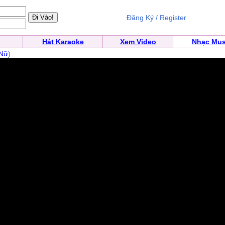
Đăng Ký / Register
Hát Karaoke
Xem Video
Nhạc Mus
 Nữ
)