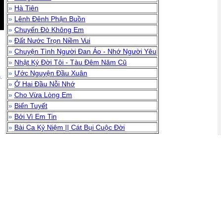
»
Hà Tiên
»
Lênh Đênh Phận Buồn
»
Chuyến Đò Không Em
»
Đất Nước Trọn Niềm Vui
»
Chuyện Tình Người Đan Áo - Nhớ Người Yêu
»
Nhật Ký Đời Tôi - Tàu Đêm Năm Cũ
»
Ước Nguyện Đầu Xuân
.
»
Ở Hai Đầu Nỗi Nhớ
»
Cho Vừa Lòng Em
»
Biển Tuyết
»
Bởi Vì Em Tin
»
Bài Ca Kỷ Niệm || Cát Bụi Cuộc Đời