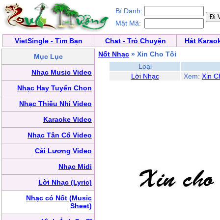
Bí Danh:
Mật Mã:
VietSingle - Tìm Bạn
Chat - Trò Chuyện
Hát Karao
Nốt Nhạc
» Xin Cho Tôi
Mục Lục
Loại
Nhạc Music Video
Lời Nhạc
Xem:
Xin C
Nhạc Hay Tuyển Chọn
Nhạc Thiếu Nhi Video
Karaoke Video
Nhạc Tân Cổ Video
Cải Lương Video
Nhạc Midi
Lời Nhạc (Lyric)
Nhạc có Nốt (Music
Sheet)