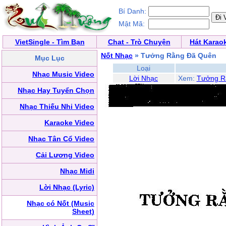
Bí Danh:
Mật Mã:
VietSingle - Tìm Bạn
Chat - Trò Chuyện
Hát Karao
Nốt Nhạc
» Tưởng Rằng Đã Quên
Mục Lục
Loại
Nhạc Music Video
Lời Nhạc
Xem:
Tưởng R
Nhạc Hay Tuyển Chọn
Nhạc Thiếu Nhi Video
Karaoke Video
Nhạc Tân Cổ Video
Cải Lương Video
Nhạc Midi
Lời Nhạc (Lyric)
Nhạc có Nốt (Music
Sheet)