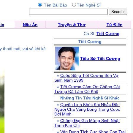
Tên Bài Báo
Tên Nghệ Sĩ
ic
Nấu Ăn
Truyện & Thơ
Từ Điển
Ca Sĩ:
Tiết Cương
Tiết Cương
 thoải mái, vui vẻ khi kề
Tiểu Sử Tiết Cương
»
Cuộc Sống Tiết Cương Bên Vợ
Sinh Năm 1999
»
Tiết Cương Cảm Ơn Chồng Cát
Tường Đã Làm Cô Khổ
Những Tin Tức Nghệ Sĩ Khác
»
Quyền Linh Khóc Khi Nhắc Đến
Người Cha Vắng Bóng Trong Cuộc
Đời Mình
»
Chồng Đại Gia Mừng Sinh Nhật
Trịnh Kim Chi
»
Vân Dung Tích Cực Khoe Con Trai