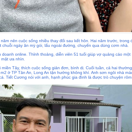
 năm nên cuộc sống nhiều thay đổi sau kết hôn. Hai năm trước, trong
t chuỗi ngày ăn mỳ gói, lẩu ngoài đường, chuyển qua dùng cơm nhà.
h doanh online. Thỉnh thoảng, diễn viên 51 tuổi giúp vợ quảng cáo mộ
 mặt ưa nhìn.
miền Tây, thích cuộc sống giản đơn, bình dị. Cuối tuần, cả hai thường
 m2 ở TP Tân An, Long An tận hưởng không khí. Anh sơn ngôi nhà màu 
 cá. Tiết Cương nói với anh, hạnh phúc gia đình là được trò chuyện r