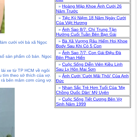
»
Hoàng Mập Khoe Ảnh Cưới 26
Năm Trước
»
Tiệc Kỷ Niệm 18 Năm Ngày Cưới
Của Việt Hương
»
Ảnh Sao 8/7: Chí Trung Tận
Hưởng Cuối Tuần Bên Bạn Gái
»
Bà Xã Vượng Râu Hiếm Hoi Khoe
 đám cưới với bà xã Ngọc
Body Sau Khi Có 5 Con
»
Ảnh Sao 7/7: Con Gái Điệu Đà
t số sản phẩm cô bán. Ngọc
Bên Phan Hiển
»
Cuộc Sống Diễn Viên Kiều Linh
Sau Ly Hôn Mai Sơn
 lái xe từ TP HCM về ngôi
tím theo sở thích của vợ.
»
Ảnh Cưới 'Cười Mãi Thôi' Của Anh
ôm rả bên mâm cơm cùng vợ.
Đức
»
Nhan Sắc Trẻ Hơn Tuổi Của 'Mẹ
Chồng Quốc Dân' Mỹ Uyên
»
Cuộc Sống Tiết Cương Bên Vợ
Sinh Năm 1999