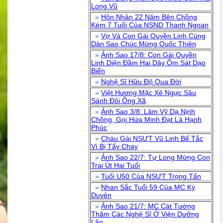
Long Vũ
»
Hôn Nhân 22 Năm Bên Chồng
Kém 7 Tuổi Của NSND Thanh Ngoan
»
Vợ Và Con Gái Quyền Linh Cùng
Dàn Sao Chúc Mừng Quốc Thiên
»
Ảnh Sao 17/8: Con Gái Quyền
Linh Diện Đầm Hai Dây Ôm Sát Dạo
Biển
»
Nghệ Sĩ Hữu Độ Qua Đời
»
Việt Hương Mặc Xẻ Ngực Sâu
Sánh Đôi Ông Xã
»
Ảnh Sao 3/8: Lâm Vỹ Dạ Nịnh
Chồng, Gọi Hứa Minh Đạt Là Hạnh
Phúc
»
Cháu Gái NSƯT Vũ Linh Bế Tắc
Vì Bị Tẩy Chay
»
Ảnh Sao 22/7: Tự Long Mừng Con
Trai Út Hai Tuổi
»
Tuổi U50 Của NSƯT Trọng Tấn
»
Nhan Sắc Tuổi 59 Của MC Kỳ
Duyên
»
Ảnh Sao 21/7: MC Cát Tường
Thăm Các Nghệ Sĩ Ở Viện Dưỡng
Lão