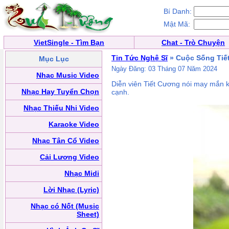
Bí Danh:
Mật Mã:
VietSingle - Tìm Bạn
Chat - Trò Chuyện
Tin Tức Nghệ Sĩ
» Cuộc Sống Tiế
Mục Lục
Ngày Đăng: 03 Tháng 07 Năm 2024
Nhạc Music Video
Diễn viên Tiết Cương nói may mắn khi
Nhạc Hay Tuyển Chọn
cạnh.
Nhạc Thiếu Nhi Video
Karaoke Video
Nhạc Tân Cổ Video
Cải Lương Video
Nhạc Midi
Lời Nhạc (Lyric)
Nhạc có Nốt (Music
Sheet)