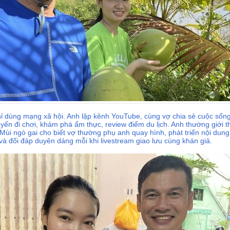
ỉ dùng mạng xã hội. Anh lập kênh YouTube, cùng vợ chia sẻ cuộc sốn
yến đi chơi, khám phá ẩm thực, review điểm du lịch. Anh thường giới 
Mùi ngò gai cho biết vợ thường phụ anh quay hình, phát triển nội dung
và đối đáp duyên dáng mỗi khi livestream giao lưu cùng khán giả.