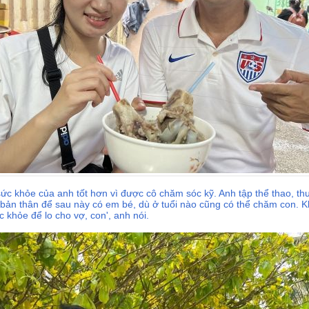
 sức khỏe của anh tốt hơn vì được cô chăm sóc kỹ. Anh tập thể thao, th
c bản thân để sau này có em bé, dù ở tuổi nào cũng có thể chăm con. Khi
 khỏe để lo cho vợ, con', anh nói.