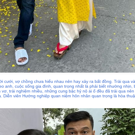
ới cưới, vợ chồng chưa hiểu nhau nên hay xảy ra bất đồng. Trải qua và
o anh, cuộc sống gia đình, quan trọng nhất là phải biết nhường nhịn,
vợ, trải nghiệm nhiều, những cung bậc hỷ nộ ái ố đều đã trải qua nên 
. Diễn viên Hướng nghiệp quan niệm hôn nhân quan trọng là hòa thuậ