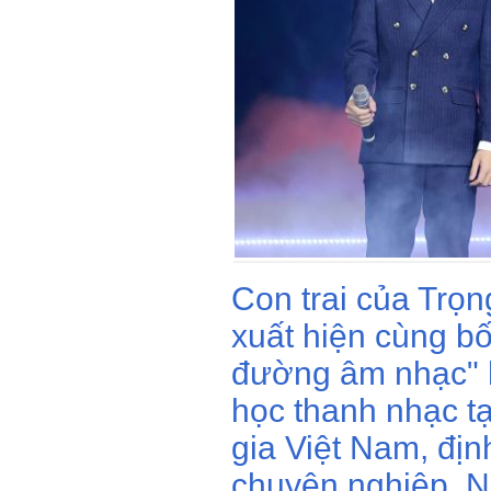
Con trai của Trọn
xuất hiện cùng b
đường âm nhạc" h
học thanh nhạc t
gia Việt Nam, địn
chuyên nghiệp. N