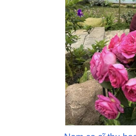
Trọng Tấn dành 
trong khu biệt th
tự cấp cho gia đì
chồng anh còn tặ