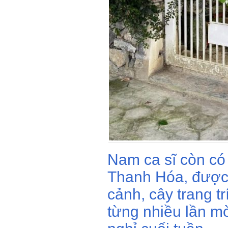
Nam ca sĩ còn có 
Thanh Hóa, được 
cảnh, cây trang tr
từng nhiều lần mờ