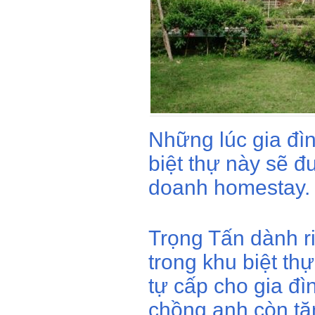
Vợ chồng Trọng T
đồi thông ở Sóc S
cảnh quan được bà
cuối tuần.