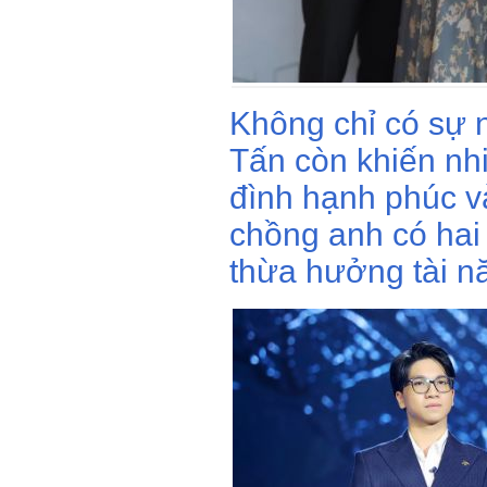
Không chỉ có sự 
Tấn còn khiến nhi
đình hạnh phúc và
chồng anh có hai
thừa hưởng tài nă