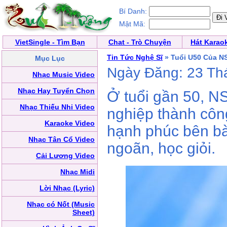
Bí Danh:
Mật Mã:
VietSingle - Tìm Bạn
Chat - Trò Chuyện
Hát Karao
Tin Tức Nghệ Sĩ
» Tuổi U50 Của N
Mục Lục
Ngày Đăng: 23 Th
Nhạc Music Video
Nhạc Hay Tuyển Chọn
Ở tuổi gần 50, N
Nhạc Thiếu Nhi Video
nghiệp thành côn
Karaoke Video
hạnh phúc bên bà
Nhạc Tân Cổ Video
ngoãn, học giỏi.
Cải Lương Video
Nhạc Midi
Lời Nhạc (Lyric)
Nhạc có Nốt (Music
Sheet)