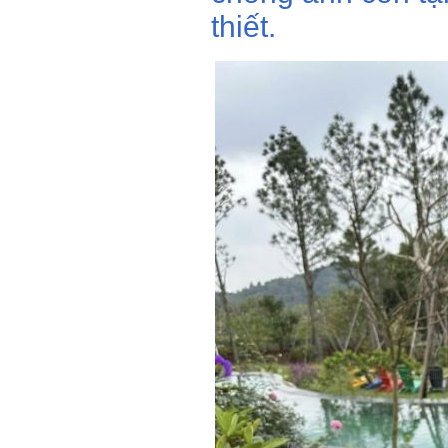
Những lúc gia đì
biệt thự này sẽ 
doanh homestay.