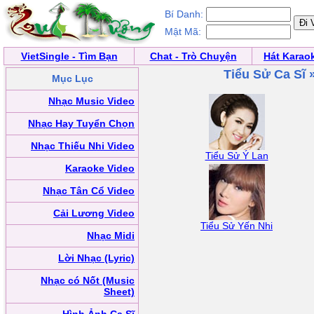
Bí Danh:
Mật Mã:
VietSingle - Tìm Bạn
Chat - Trò Chuyện
Hát Karao
Tiểu Sử Ca Sĩ 
Mục Lục
Nhạc Music Video
Nhạc Hay Tuyển Chọn
Nhạc Thiếu Nhi Video
Tiểu Sử Ý Lan
Karaoke Video
Nhạc Tân Cổ Video
Cải Lương Video
Tiểu Sử Yến Nhi
Nhạc Midi
Lời Nhạc (Lyric)
Nhạc có Nốt (Music
Sheet)