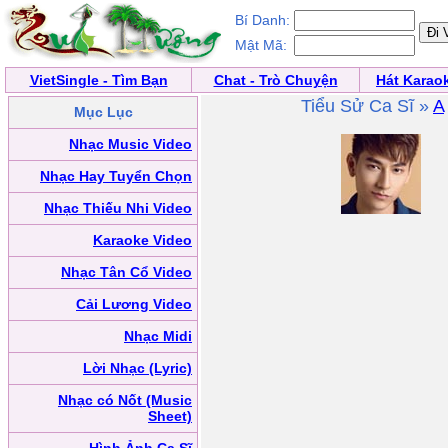
Bí Danh:
Mật Mã:
VietSingle - Tìm Bạn
Chat - Trò Chuyện
Hát Karao
Tiểu Sử Ca Sĩ »
A
Mục Lục
Nhạc Music Video
Nhạc Hay Tuyển Chọn
Nhạc Thiếu Nhi Video
Karaoke Video
Nhạc Tân Cổ Video
Cải Lương Video
Nhạc Midi
Lời Nhạc (Lyric)
Nhạc có Nốt (Music
Sheet)