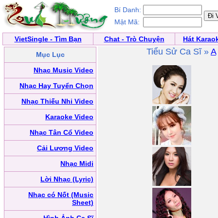
Bí Danh:
Mật Mã:
VietSingle - Tìm Bạn
Chat - Trò Chuyện
Hát Karao
Tiểu Sử Ca Sĩ »
A
Mục Lục
Nhạc Music Video
Nhạc Hay Tuyển Chọn
Nhạc Thiếu Nhi Video
Karaoke Video
Nhạc Tân Cổ Video
Cải Lương Video
Nhạc Midi
Lời Nhạc (Lyric)
Nhạc có Nốt (Music
Sheet)