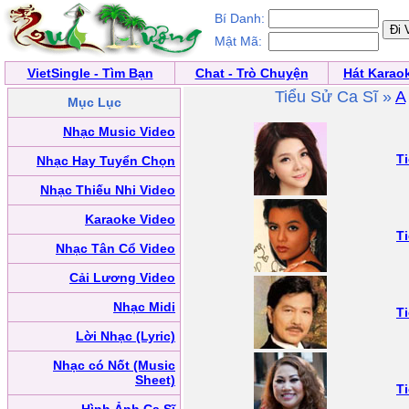
Bí Danh:
Mật Mã:
VietSingle - Tìm Bạn
Chat - Trò Chuyện
Hát Karao
Tiểu Sử Ca Sĩ »
A
Mục Lục
Nhạc Music Video
T
Nhạc Hay Tuyển Chọn
Nhạc Thiếu Nhi Video
Karaoke Video
T
Nhạc Tân Cổ Video
Cải Lương Video
Nhạc Midi
T
Lời Nhạc (Lyric)
Nhạc có Nốt (Music
Sheet)
T