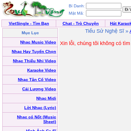
Bí Danh:
Mật Mã:
VietSingle - Tìm Bạn
Chat - Trò Chuyện
Hát Karao
Tiểu Sử Nghệ Sĩ »
Mục Lục
Nhạc Music Video
Xin lỗi, chúng tôi không có tì
Nhạc Hay Tuyển Chọn
Nhạc Thiếu Nhi Video
Karaoke Video
Nhạc Tân Cổ Video
Cải Lương Video
Nhạc Midi
Lời Nhạc (Lyric)
Nhạc có Nốt (Music
Sheet)