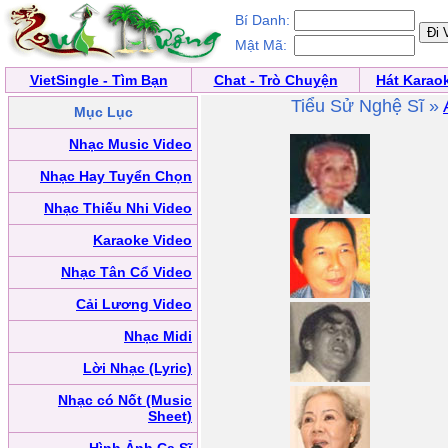
Bí Danh:
Mật Mã:
VietSingle - Tìm Bạn
Chat - Trò Chuyện
Hát Karao
Tiểu Sử Nghệ Sĩ »
Mục Lục
Nhạc Music Video
Nhạc Hay Tuyển Chọn
Nhạc Thiếu Nhi Video
Karaoke Video
Nhạc Tân Cổ Video
Cải Lương Video
Nhạc Midi
Lời Nhạc (Lyric)
Nhạc có Nốt (Music
Sheet)