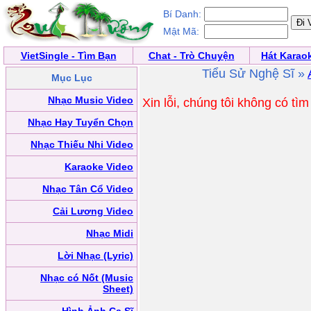
Bí Danh:
Mật Mã:
VietSingle - Tìm Bạn
Chat - Trò Chuyện
Hát Karao
Tiểu Sử Nghệ Sĩ »
Mục Lục
Nhạc Music Video
Xin lỗi, chúng tôi không có tì
Nhạc Hay Tuyển Chọn
Nhạc Thiếu Nhi Video
Karaoke Video
Nhạc Tân Cổ Video
Cải Lương Video
Nhạc Midi
Lời Nhạc (Lyric)
Nhạc có Nốt (Music
Sheet)