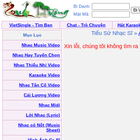
Bí Danh:
Mật Mã:
VietSingle - Tìm Bạn
Chat - Trò Chuyện
Hát Karao
Tiểu Sử Nhạc Sĩ »
Mục Lục
Nhạc Music Video
Xin lỗi, chúng tôi không tìm r
Nhạc Hay Tuyển Chọn
Nhạc Thiếu Nhi Video
Karaoke Video
Nhạc Tân Cổ Video
Cải Lương Video
Nhạc Midi
Lời Nhạc (Lyric)
Nhạc có Nốt (Music
Sheet)