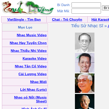
Bí Danh:
Mật Mã:
VietSingle - Tìm Bạn
Chat - Trò Chuyện
Hát Karao
Tiểu Sử Nhạc Sĩ »
Mục Lục
Nhạc Music Video
Nhạc Hay Tuyển Chọn
Nhạc Thiếu Nhi Video
Karaoke Video
Nhạc Tân Cổ Video
Cải Lương Video
Nhạc Midi
Lời Nhạc (Lyric)
Nhạc có Nốt (Music
Sheet)