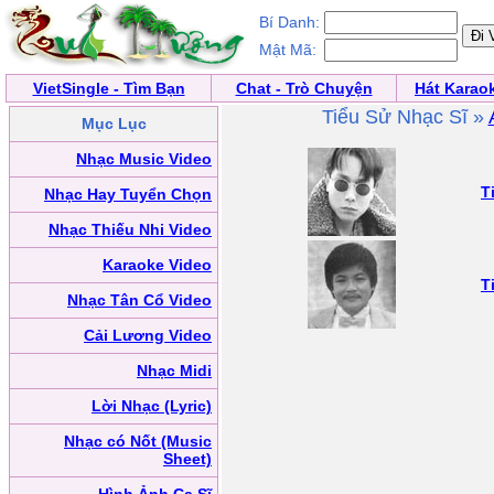
Bí Danh:
Mật Mã:
VietSingle - Tìm Bạn
Chat - Trò Chuyện
Hát Karao
Tiểu Sử Nhạc Sĩ »
Mục Lục
Nhạc Music Video
T
Nhạc Hay Tuyển Chọn
Nhạc Thiếu Nhi Video
Karaoke Video
T
Nhạc Tân Cổ Video
Cải Lương Video
Nhạc Midi
Lời Nhạc (Lyric)
Nhạc có Nốt (Music
Sheet)