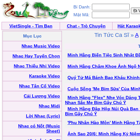
Bí Danh:
Mật Mã:
VietSingle - Tìm Bạn
Chat - Trò Chuyện
Hát Karao
Tin Tức Ca Sĩ »
A
Mục Lục
Nhạc Music Video
Minh Hằng Biến Tiệc Sinh Nhật Đ
Nhạc Hay Tuyển Chọn
Nhạc Thiếu Nhi Video
Minh Hằng Chăm Khoe Ảnh Ngộ N
Karaoke Video
Quý Tử Má Bánh Bao Kháu Khỉnh
Nhạc Tân Cổ Video
Cuộc Sống 'Mẹ Bỉm Sữa' Của Min
Cải Lương Video
Minh Hằng "Flex" Nhẹ Vóc Dáng 
Nhan Sắc Mẹ Bỉm Gây Chú Ý
Nhạc Midi
Minh Hằng Đập Hộp Núi Quà Bạn 
Bỉm Gây Chú Ý
Lời Nhạc (Lyric)
'Phu Nhân Hào Môn' Minh Hằng 
Nhạc có Nốt (Music
Sheet)
Ảnh Sao 20/6: Minh Hằng Kỷ Niệ