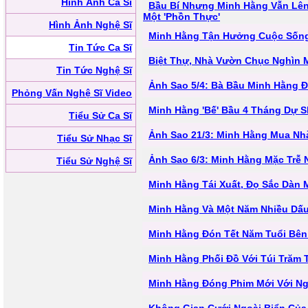
Hình Ảnh Ca Sĩ
Bầu Bí Nhưng Minh Hằng Vẫn Lên
Một 'Phồn Thực'
Hình Ảnh Nghệ Sĩ
Minh Hằng Tận Hưởng Cuộc Sống
Tin Tức Ca Sĩ
Biệt Thự, Nhà Vườn Chục Nghìn 
Tin Tức Nghệ Sĩ
Ảnh Sao 5/4: Bà Bầu Minh Hằng 
Phỏng Vấn Nghệ Sĩ Video
Minh Hằng 'Bế' Bầu 4 Tháng Dự 
Tiểu Sử Ca Sĩ
Ảnh Sao 21/3: Minh Hằng Mua Nh
Tiểu Sử Nhạc Sĩ
Ảnh Sao 6/3: Minh Hằng Mặc Trễ 
Tiểu Sử Nghệ Sĩ
Minh Hằng Tái Xuất, Đọ Sắc Dàn
Minh Hằng Và Một Năm Nhiều Dấ
Minh Hằng Đón Tết Năm Tuổi Bên
Minh Hằng Phối Đồ Với Túi Trăm 
Minh Hằng Đóng Phim Mới Với Ng