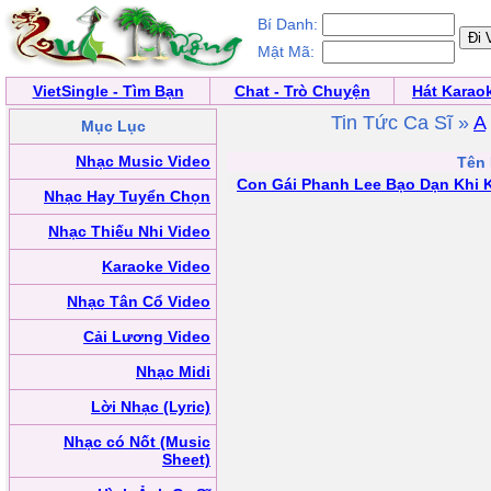
Bí Danh:
Mật Mã:
VietSingle - Tìm Bạn
Chat - Trò Chuyện
Hát Karao
Tin Tức Ca Sĩ »
A
Mục Lục
Nhạc Music Video
Tên 
Con Gái Phanh Lee Bạo Dạn Khi 
Nhạc Hay Tuyển Chọn
Nhạc Thiếu Nhi Video
Karaoke Video
Nhạc Tân Cổ Video
Cải Lương Video
Nhạc Midi
Lời Nhạc (Lyric)
Nhạc có Nốt (Music
Sheet)