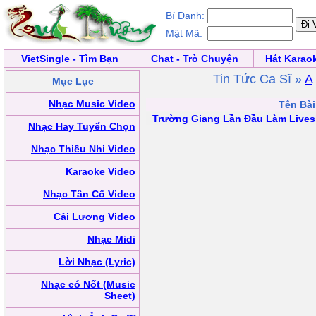
Bí Danh:
Mật Mã:
VietSingle - Tìm Bạn
Chat - Trò Chuyện
Hát Karao
Tin Tức Ca Sĩ »
A
Mục Lục
Nhạc Music Video
Tên Bài
Trường Giang Lần Đầu Làm Lives
Nhạc Hay Tuyển Chọn
Nhạc Thiếu Nhi Video
Karaoke Video
Nhạc Tân Cổ Video
Cải Lương Video
Nhạc Midi
Lời Nhạc (Lyric)
Nhạc có Nốt (Music
Sheet)