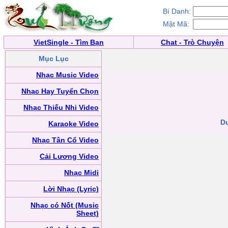
Bí Danh:
Mật Mã:
VietSingle - Tìm Bạn
Chat - Trò Chuyện
Mục Lục
Nhạc Music Video
Nhạc Hay Tuyển Chọn
Nhạc Thiếu Nhi Video
D
Karaoke Video
Nhạc Tân Cổ Video
Cải Lương Video
Nhạc Midi
Lời Nhạc (Lyric)
Nhạc có Nốt (Music
Sheet)