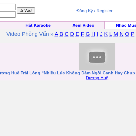
Đăng Ký / Register
Hát Karaoke
Xem Video
Nhạc Mus
Video Phỏng Vấn »
A
B
C
D
E
F
G
H
I
J
K
L
M
N
O
P
ương Huệ Trải Lòng “Nhiều Lúc Không Dám Ngồi Cạnh Hay Chụ
Dương Huệ