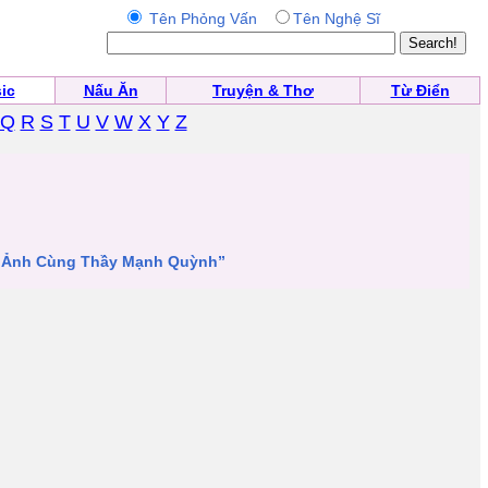
Tên Phỏng Vấn
Tên Nghệ Sĩ
ic
Nấu Ăn
Truyện & Thơ
Từ Điển
Q
R
S
T
U
V
W
X
Y
Z
p Ảnh Cùng Thầy Mạnh Quỳnh”