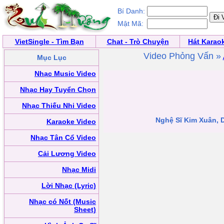
Bí Danh:
Mật Mã:
VietSingle - Tìm Bạn
Chat - Trò Chuyện
Hát Karao
Video Phỏng Vấn »
Mục Lục
Nhạc Music Video
Nhạc Hay Tuyển Chọn
Nhạc Thiếu Nhi Video
Nghệ Sĩ Kim Xuân, D
Karaoke Video
Nhạc Tân Cổ Video
Cải Lương Video
Nhạc Midi
Lời Nhạc (Lyric)
Nhạc có Nốt (Music
Sheet)