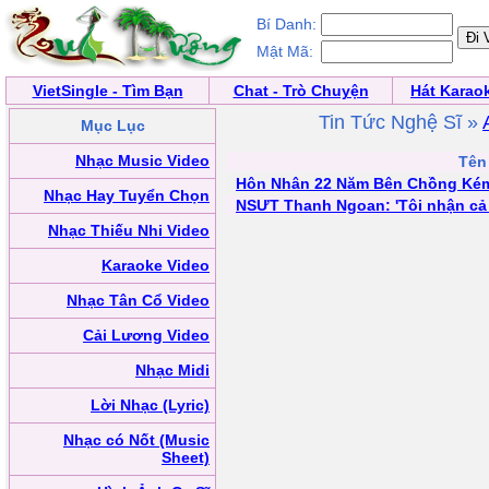
Bí Danh:
Mật Mã:
VietSingle - Tìm Bạn
Chat - Trò Chuyện
Hát Karao
Tin Tức Nghệ Sĩ »
Mục Lục
Nhạc Music Video
Tên 
Hôn Nhân 22 Năm Bên Chồng Kém
Nhạc Hay Tuyển Chọn
NSƯT Thanh Ngoan: 'Tôi nhận cả 
Nhạc Thiếu Nhi Video
Karaoke Video
Nhạc Tân Cổ Video
Cải Lương Video
Nhạc Midi
Lời Nhạc (Lyric)
Nhạc có Nốt (Music
Sheet)