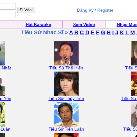
Đăng Ký / Register
Hát Karaoke
Xem Video
Nhạc Mus
Tiểu Sử Nhạc Sĩ »
A
B
C
D
E
F
G
H
I
J
K
L
M
p Nhất
Tiểu Sử Thế Hiển
Tiểu 
ận Yến
Tiểu Sử Thủy Tiên
Tiểu Sử
 Luân
Tiểu Sử Tiến Luân
Tiểu S