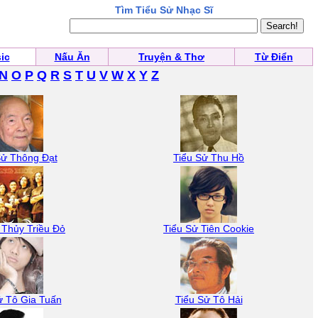
Tìm Tiểu Sử Nhạc Sĩ
ic
Nấu Ăn
Truyện & Thơ
Từ Điển
N
O
P
Q
R
S
T
U
V
W
X
Y
Z
Sử Thông Đạt
Tiểu Sử Thu Hồ
 Thủy Triều Đỏ
Tiểu Sử Tiên Cookie
ử Tô Gia Tuấn
Tiểu Sử Tô Hải