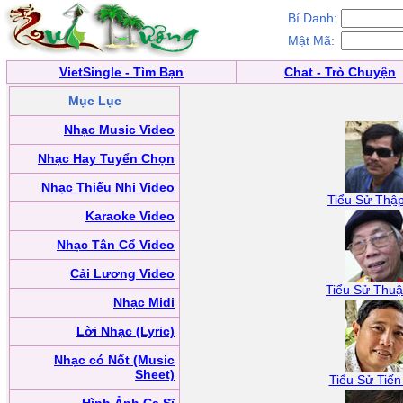
Bí Danh:
Mật Mã:
VietSingle - Tìm Bạn
Chat - Trò Chuyện
Mục Lục
Nhạc Music Video
Nhạc Hay Tuyển Chọn
Nhạc Thiếu Nhi Video
Tiểu Sử Thậ
Karaoke Video
Nhạc Tân Cổ Video
Cải Lương Video
Tiểu Sử Thu
Nhạc Midi
Lời Nhạc (Lyric)
Nhạc có Nốt (Music
Sheet)
Tiểu Sử Tiến