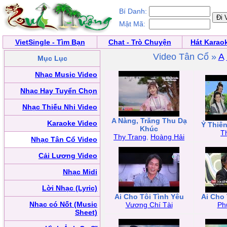
Bí Danh:
Mật Mã:
VietSingle - Tìm Bạn
Chat - Trò Chuyện
Hát Karao
Video Tân Cổ »
A
Mục Lục
Nhạc Music Video
Nhạc Hay Tuyển Chọn
Nhạc Thiếu Nhi Video
A Nàng, Trăng Thu Dạ
Karaoke Video
Ỷ Thiê
Khúc
T
Thy Trang
,
Hoàng Hải
Nhạc Tân Cổ Video
Cải Lương Video
Nhạc Midi
Lời Nhạc (Lyric)
Ai Cho Tôi Tình Yêu
Ai Cho 
Nhạc có Nốt (Music
Vương Chí Tài
Ph
Sheet)