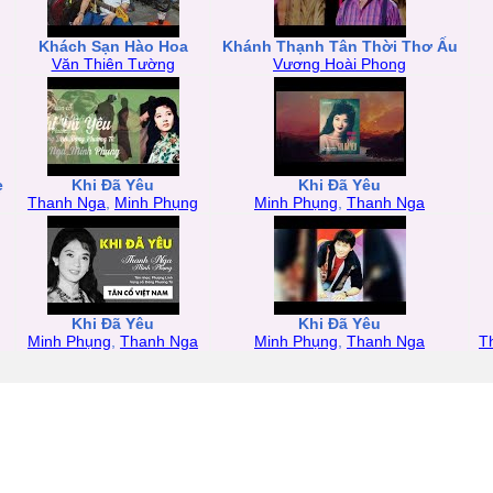
Khách Sạn Hào Hoa
Khánh Thạnh Tân Thời Thơ Ấu
Văn Thiên Tường
Vương Hoài Phong
ẹ
Khi Đã Yêu
Khi Đã Yêu
Thanh Nga
,
Minh Phụng
Minh Phụng
,
Thanh Nga
Khi Đã Yêu
Khi Đã Yêu
Minh Phụng
,
Thanh Nga
Minh Phụng
,
Thanh Nga
T