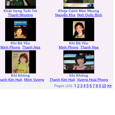
Khát Vọng Tuổi Trẻ
Khép Cánh Màn Nhung
Thanh Nhường
Nguyễn Kha
,
Ngô Quốc Bình
Khi Đã Yêu
Khi Đã Yêu
Minh Phụng
,
Thanh Nga
Minh Phụng
,
Thanh Nga
Khi Không
Khi Không
hanh Kim Huệ
,
Minh Vương
Thanh Kim Huệ
,
Vương Hoài Phong
1
2
3
4
5
6
7
8
9
10
>>
Pages (10):