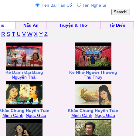
Tên Bài Tân Cổ
Tên Nghệ Sĩ
ic
Nấu Ăn
Truyện & Thơ
Từ Điển
R
S
T
U
V
W
X
Y
Z
Kê Danh Đại Bảng
Kẻ Nhớ Người Thương
Nguyễn Thái
Thu Thủy
Khắc Chung Huyền Trân
Khắc Chung Huyền Trân
Minh Cảnh
,
Ngọc Giàu
Minh Cảnh
,
Ngọc Giàu