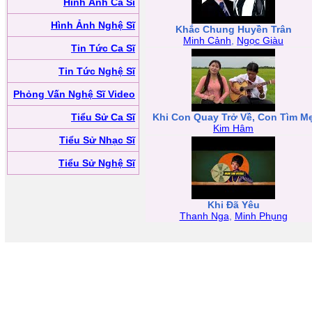
Hình Ảnh Ca Sĩ
Hình Ảnh Nghệ Sĩ
Khắc Chung Huyền Trân
Minh Cảnh
,
Ngọc Giàu
Tin Tức Ca Sĩ
Tin Tức Nghệ Sĩ
Phỏng Vấn Nghệ Sĩ Video
Tiểu Sử Ca Sĩ
Khi Con Quay Trở Về, Con Tìm M
Kim Hâm
Tiểu Sử Nhạc Sĩ
Tiểu Sử Nghệ Sĩ
Khi Đã Yêu
Thanh Nga
,
Minh Phụng