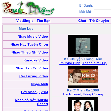
Bí Danh:
Mật Mã:
VietSingle - Tìm Bạn
Chat - Trò Chuyện
Mục Lục
Nhạc Music Video
Nhạc Hay Tuyển Chọn
Nhạc Thiếu Nhi Video
Kể Chuyện Trong Đêm
Karaoke Video
Phương Bình
,
Thanh Kim Huệ
Nhạc Tân Cổ Video
Cải Lương Video
Nhạc Midi
Kẻ Ở Miền Xa 1968
Lời Nhạc (Lyric)
Bạch Tuyết
,
Hùng Cường
Nhạc có Nốt (Music
Sheet)