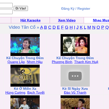
Đăng Ký / Register
Hát Karaoke
Xem Video
Nhạc Mus
Video Tân Cổ »
A
B
C
D
E
F
G
H
I
J
K
L
M
N
O
P
Q
Kể Chuyện Trong Đêm
Kể Chuyện Trong Đêm
Quang Lập
,
Nhơn Hậu
Phương Bình
,
Thanh Kim Huệ
Kẻ Ở Miền Xa
Kẻ Sĩ Ngày Xưa
Hùng Cường
,
Bạch Tuyết
Đào Vũ Thanh