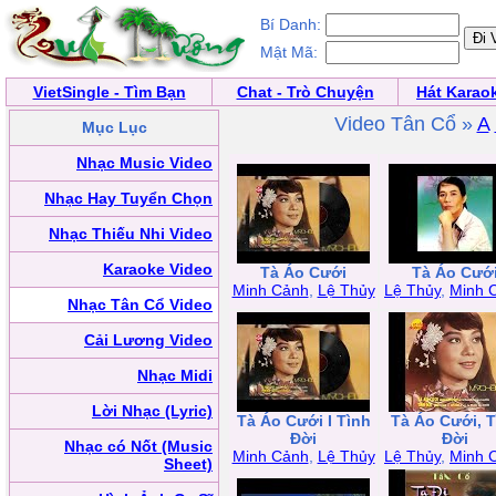
Bí Danh:
Mật Mã:
VietSingle - Tìm Bạn
Chat - Trò Chuyện
Hát Karao
Video Tân Cổ »
A
Mục Lục
Nhạc Music Video
Nhạc Hay Tuyển Chọn
Nhạc Thiếu Nhi Video
Karaoke Video
Tà Áo Cưới
Tà Áo Cướ
Minh Cảnh
,
Lệ Thủy
Lệ Thủy
,
Minh 
Nhạc Tân Cổ Video
Cải Lương Video
Nhạc Midi
Lời Nhạc (Lyric)
Tà Áo Cưới I Tình
Tà Áo Cưới, T
Đời
Đời
Nhạc có Nốt (Music
Minh Cảnh
,
Lệ Thủy
Lệ Thủy
,
Minh 
Sheet)