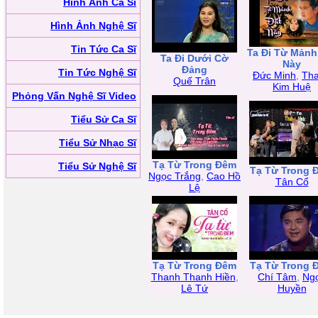
Hình Ảnh Ca Sĩ
Hình Ảnh Nghệ Sĩ
Tin Tức Ca Sĩ
Ta Đi Từ Mảnh
Ta Đi Dưới Cờ
Này
Đảng
Tin Tức Nghệ Sĩ
Đức Minh
,
Th
Quế Trân
Kim Huệ
Phỏng Vấn Nghệ Sĩ Video
Tiểu Sử Ca Sĩ
Tiểu Sử Nhạc Sĩ
Tạ Từ Trong Đêm
Tiểu Sử Nghệ Sĩ
Tạ Từ Trong 
Ngọc Trắng
,
Cao Hồ
Tân Cổ
Lệ
Tạ Từ Trong Đêm
Tạ Từ Trong 
Thanh Thanh Hiền
,
Chí Tâm
,
Ng
Lê Tứ
Huyền