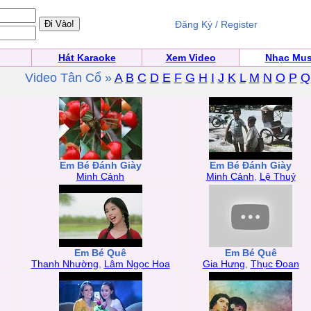
Đăng Ký / Register
Hát Karaoke
Xem Video
Nhạc Mus
Video Tân Cổ »
A
B
C
D
E
F
G
H
I
J
K
L
M
N
O
P
Q
Em Bé Đánh Giày
Em Bé Đánh Giày
Minh Cảnh
Minh Cảnh
,
Lệ Thuỷ
Em Bé Quê
Em Bé Quê
Thanh Nhường
,
Lâm Ngọc Hoa
Gia Hưng
,
Thục Đoan