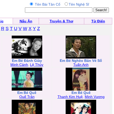
Tên Bài Tân Cổ
Tên Nghệ Sĩ
ic
Nấu Ăn
Truyện & Thơ
Từ Điển
R
S
T
U
V
W
X
Y
Z
Em Bé Đánh Giày
Em Bé Nghèo Bán Vé Số
Minh Cảnh
,
Lệ Thủy
Tuấn Anh
Em Bé Quê
Em Bé Quê
Quế Trân
Thanh Kim Huệ
,
Minh Vương