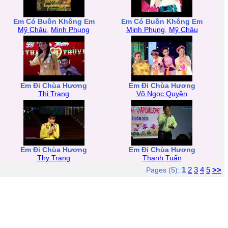
Em Có Buồn Không Em
Em Có Buồn Không Em
Mỹ Châu
,
Minh Phụng
Minh Phụng
,
Mỹ Châu
Em Đi Chùa Hương
Em Đi Chùa Hương
Thi Trang
Võ Ngọc Quyền
Em Đi Chùa Hương
Em Đi Chùa Hương
Thy Trang
Thanh Tuấn
1
2
3
4
5
>>
Pages (5):