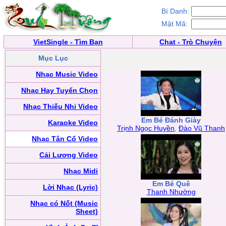
Bí Danh:
Mật Mã:
VietSingle - Tìm Bạn
Chat - Trò Chuyện
Mục Lục
Nhạc Music Video
Nhạc Hay Tuyển Chọn
Nhạc Thiếu Nhi Video
Em Bé Đánh Giày
Karaoke Video
Trịnh Ngọc Huyền
,
Đào Vũ Thanh
Nhạc Tân Cổ Video
Cải Lương Video
Nhạc Midi
Em Bé Quê
Lời Nhạc (Lyric)
Thanh Nhường
Nhạc có Nốt (Music
Sheet)