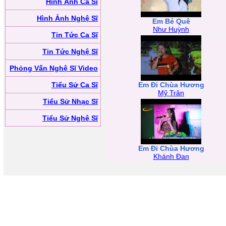
Hình Ảnh Ca Sĩ
Hình Ảnh Nghệ Sĩ
Em Bé Quê
Như Huỳnh
Tin Tức Ca Sĩ
Tin Tức Nghệ Sĩ
Phỏng Vấn Nghệ Sĩ Video
Tiểu Sử Ca Sĩ
Em Đi Chùa Hương
Mỹ Trân
Tiểu Sử Nhạc Sĩ
Tiểu Sử Nghệ Sĩ
Em Đi Chùa Hương
Khánh Đan