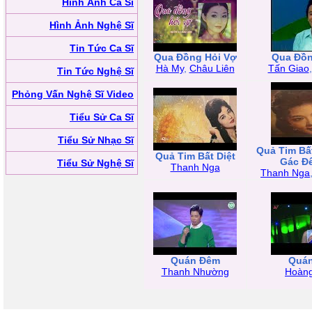
Hình Ảnh Ca Sĩ
Hình Ảnh Nghệ Sĩ
Tin Tức Ca Sĩ
Qua Đồng Hỏi Vợ
Qua Đồn
Hà My
,
Châu Liên
Tấn Giao
Tin Tức Nghệ Sĩ
Phỏng Vấn Nghệ Sĩ Video
Tiểu Sử Ca Sĩ
Tiểu Sử Nhạc Sĩ
Quả Tim Bất
Quả Tim Bất Diệt
Gác Đ
Tiểu Sử Nghệ Sĩ
Thanh Nga
Thanh Nga
Quán Đêm
Quá
Thanh Nhường
Hoàn