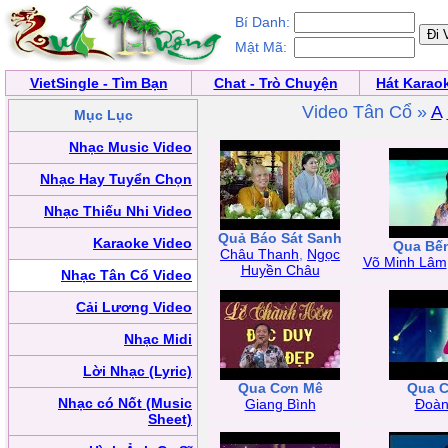
Bí Danh:
Mật Mã:
VietSingle - Tìm Bạn
Chat - Trò Chuyện
Hát Karao
Video Tân Cổ »
A
Mục Lục
Nhạc Music Video
Nhạc Hay Tuyển Chọn
Nhạc Thiếu Nhi Video
Quả Báo Sát Sanh
Karaoke Video
Qua Bế
Châu Thanh
,
Ngọc
Võ Minh Lâm
Huyền Châu
Nhạc Tân Cổ Video
Cải Lương Video
Nhạc Midi
Lời Nhạc (Lyric)
Qua Cơn Mê
Qua 
Nhạc có Nốt (Music
Giang Bình
Đoàn
Sheet)