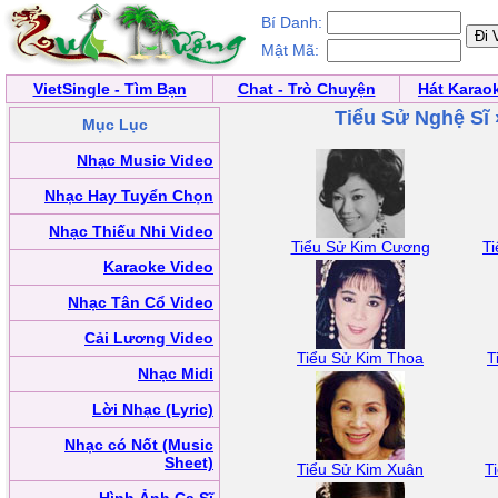
Bí Danh:
Mật Mã:
VietSingle - Tìm Bạn
Chat - Trò Chuyện
Hát Karao
Tiểu Sử Nghệ Sĩ
Mục Lục
Nhạc Music Video
Nhạc Hay Tuyển Chọn
Nhạc Thiếu Nhi Video
Tiểu Sử Kim Cương
T
Karaoke Video
Nhạc Tân Cổ Video
Cải Lương Video
Tiểu Sử Kim Thoa
T
Nhạc Midi
Lời Nhạc (Lyric)
Nhạc có Nốt (Music
Sheet)
Tiểu Sử Kim Xuân
T