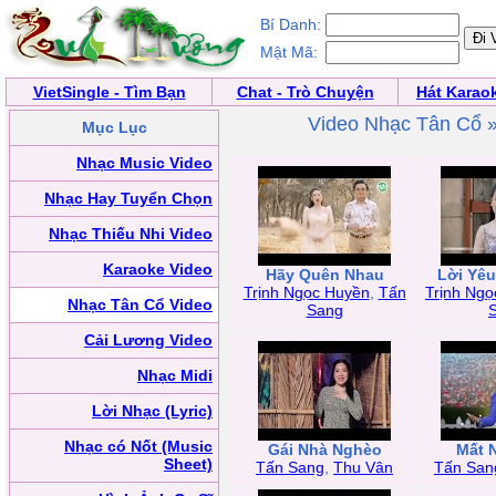
Bí Danh:
Mật Mã:
VietSingle - Tìm Bạn
Chat - Trò Chuyện
Hát Karao
Video Nhạc Tân Cổ 
Mục Lục
Nhạc Music Video
Nhạc Hay Tuyển Chọn
Nhạc Thiếu Nhi Video
Karaoke Video
Hãy Quên Nhau
Lời Yê
Trịnh Ngọc Huyền
,
Tấn
Trịnh Ng
Nhạc Tân Cổ Video
Sang
Cải Lương Video
Nhạc Midi
Lời Nhạc (Lyric)
Nhạc có Nốt (Music
Gái Nhà Nghèo
Mất 
Sheet)
Tấn Sang
,
Thu Vân
Tấn San