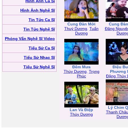
Hình Ảnh Ca Sĩ
Hình Ảnh Nghệ Sĩ
Tin Tức Ca Sĩ
Cung Đàn Mới
Cung Đàn
Thuý Dương
,
Tuấn
Đăng Nguyê
Tin Tức Nghệ Sĩ
Dương
Dươn
Phỏng Vấn Nghệ Sĩ Video
Tiểu Sử Ca Sĩ
Tiểu Sử Nhạc Sĩ
Tiểu Sử Nghệ Sĩ
Đêm Mưa
Điệu B
Thùy Dương
,
Trọng
Phương 
Phúc
Đặng Thùy
Lý Chim 
Lan Và Điệp
Thanh Châ
Thùy Dương
Dươn