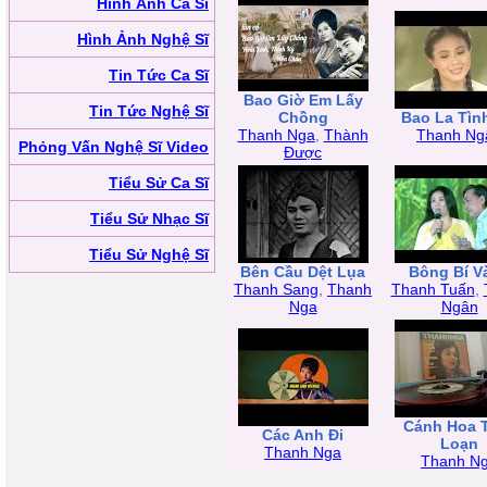
Hình Ảnh Ca Sĩ
Hình Ảnh Nghệ Sĩ
Tin Tức Ca Sĩ
Bao Giờ Em Lấy
Tin Tức Nghệ Sĩ
Chồng
Bao La Tìn
Thanh Nga
,
Thành
Thanh Ng
Phỏng Vấn Nghệ Sĩ Video
Được
Tiểu Sử Ca Sĩ
Tiểu Sử Nhạc Sĩ
Tiểu Sử Nghệ Sĩ
Bên Cầu Dệt Lụa
Bông Bí V
Thanh Sang
,
Thanh
Thanh Tuấn
,
Nga
Ngân
Cánh Hoa 
Các Anh Đi
Loạn
Thanh Nga
Thanh N