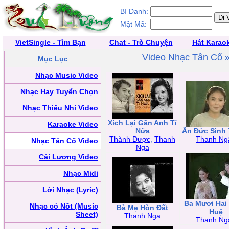
Bí Danh:
Mật Mã:
VietSingle - Tìm Bạn
Chat - Trò Chuyện
Hát Karao
Video Nhạc Tân Cổ 
Mục Lục
Nhạc Music Video
Nhạc Hay Tuyển Chọn
Nhạc Thiếu Nhi Video
Xích Lại Gần Anh Tí
Karaoke Video
Nữa
Ân Đức Sinh
Thành Được
,
Thanh
Thanh Ng
Nhạc Tân Cổ Video
Nga
Cải Lương Video
Nhạc Midi
Lời Nhạc (Lyric)
Ba Mươi Hai
Nhạc có Nốt (Music
Bà Mẹ Hòn Đất
Huệ
Sheet)
Thanh Nga
Thanh Ng