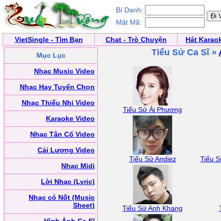
Bí Danh:
Mật Mã:
VietSingle - Tìm Bạn
Chat - Trò Chuyện
Hát Karao
Tiểu Sử Ca Sĩ »
Mục Lục
Nhạc Music Video
Nhạc Hay Tuyển Chọn
Nhạc Thiếu Nhi Video
Tiểu Sử Ái Phương
Karaoke Video
Nhạc Tân Cổ Video
Cải Lương Video
Tiểu Sử Andiez
Tiểu 
Nhạc Midi
Lời Nhạc (Lyric)
Nhạc có Nốt (Music
Sheet)
Tiểu Sử Anh Khang